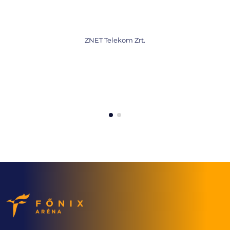
T Telekom Zrt.
CÉ