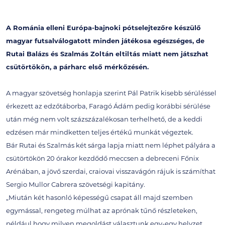
A Románia elleni Európa-bajnoki pótselejtezőre készülő
magyar futsalválogatott minden játékosa egészséges, de
Rutai Balázs és Szalmás Zoltán eltiltás miatt nem játszhat
csütörtökön, a párharc első mérkőzésén.
A magyar szövetség honlapja szerint Pál Patrik kisebb sérüléssel
érkezett az edzőtáborba, Faragó Ádám pedig korábbi sérülése
után még nem volt százszázalékosan terhelhető, de a keddi
edzésen már mindketten teljes értékű munkát végeztek.
Bár Rutai és Szalmás két sárga lapja miatt nem léphet pályára a
csütörtökön 20 órakor kezdődő meccsen a debreceni Főnix
Arénában, a jövő szerdai, craiovai visszavágón rájuk is számíthat
Sergio Mullor Cabrera szövetségi kapitány.
„Miután két hasonló képességű csapat áll majd szemben
egymással, rengeteg múlhat az aprónak tűnő részleteken,
például hogy milyen megoldást választunk egy-egy helyzet