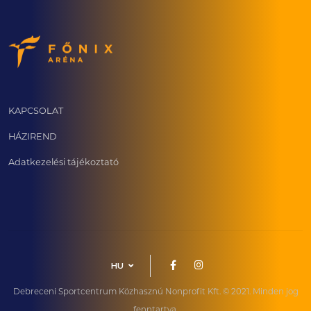
KAPCSOLAT
HÁZIREND
Adatkezelési tájékoztató
HU
Debreceni Sportcentrum Közhasznú Nonprofit Kft. © 2021. Minden jog
fenntartva.