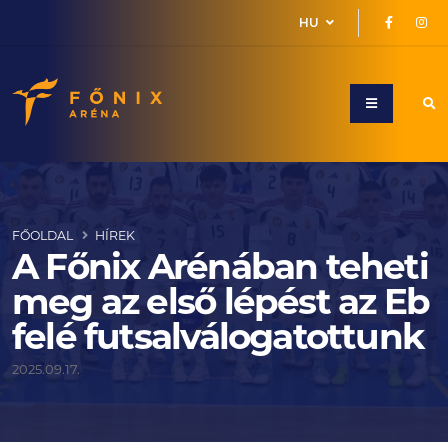
HU
FŐOLDAL
HÍREK
A Főnix Arénában teheti
meg az első lépést az Eb
felé futsalválogatottunk
2025.09.17.