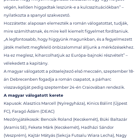
végén, kellően higgadtak leszünk-e a kulcsszituációkban” –
nyilatkozta a spanyol szakvezető.
Hozzátette: alaposan elemezték a román válogatottat, tudják,
mire számíthatnak, és mire kell kiemelt figyelmet fordítaniuk.
„A legfontosabb, hogy higgyünk magunkban, és a fegyelmezett
játék mellett megfelelő önbizalommal álljunk a mérkőzésekhez.
Ha ez meglesz, kiharcolhatjuk az Európa-bajnoki részvételt” –
vélekedett a kapitány.
A magyar válogatott a pótselejtező első meccsén, szeptember 18-
án Debrecenben fogadja a román csapatot, a párharc
visszavágóját pedig szeptember 24-én Craiovában rendezik.
A magyar válogatott kerete
Kapusok: Alasztics Marcell (Nyíregyháza), Kinics Bálint (Újpest
FC), Faragó Ádám (DEAC)
Mezőnyjátékosok: Bencsik Roland (Kecskemét), Büki Baltazár
(Aramis SE), Fekete Márk (Kecskemét), Hadházi Sándor
(Veszprém), Kajtár Mátyás (Sekcja Futsalu Wiara Lecha), Nagy