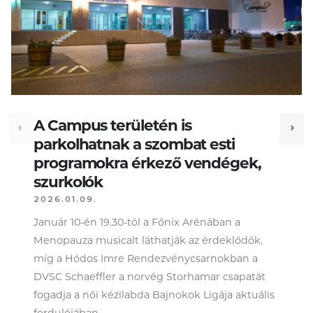
A Campus területén is
parkolhatnak a szombat esti
programokra érkező vendégek,
szurkolók
2026.01.09.
Január 10-én 19.30-tól a Főnix Arénában a
Menopauza musicalt láthatják az érdeklődők,
míg a Hódos Imre Rendezvénycsarnokban a
DVSC Schaeffler a norvég Storhamar csapatát
fogadja a női kézilabda Bajnokok Ligája aktuális