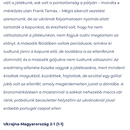
– mondta a
vált a játékunk, sok volt a pontatlanság a pályán
mérkőzés után Frank Tamás.
– Mégis sikerült vezetést
szereznünk, de az ukránok folyamatosan nyomás alatt
tartották a kapunkat, és érezhető volt, hogy ha nem
változtatunk a játékunkon, nem fogjuk tudni megtartani az
előnyt. A második félidőben voltak periódusok, amikor ki
tudtunk jönni a kapunk elől, de továbbra is az ellenfelünk
dominált, és a második góljukra nem tudtunk válaszolni. Az
eredmény ellenére büszke vagyok a játékosokra, mert mindent
kiadtak magukból, küzdöttek, hajtottak, de ezúttal egy góllal
jobb volt az ellenfél, amely megérdemelten jutott a döntőbe. A
bronzmérkőzésen a mostaninál is sokkal nehezebb meccs vár
ránk, próbálunk becsülettel helytállni az ukránoknál jóval
erősebb portugál csapat ellen.
Ukrajna-Magyarország 2-1 (1-1)