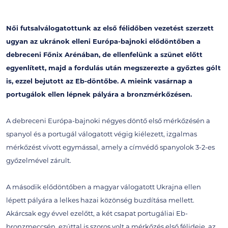
Női futsalválogatottunk az első félidőben vezetést szerzett
ugyan az ukránok elleni Európa-bajnoki elődöntőben a
debreceni Főnix Arénában, de ellenfelünk a szünet előtt
egyenlített, majd a fordulás után megszerezte a győztes gólt
is, ezzel bejutott az Eb-döntőbe. A mieink vasárnap a
portugálok ellen lépnek pályára a bronzmérkőzésen.
A debreceni Európa-bajnoki négyes döntő első mérkőzésén a
spanyol és a portugál válogatott végig kiélezett, izgalmas
mérkőzést vívott egymással, amely a címvédő spanyolok 3-2-es
győzelmével zárult.
A második elődöntőben a magyar válogatott Ukrajna ellen
lépett pályára a lelkes hazai közönség buzdítása mellett.
Akárcsak egy évvel ezelőtt, a két csapat portugáliai Eb-
bronzmeccsén, ezúttal is szoros volt a mérkőzés első félideje, az