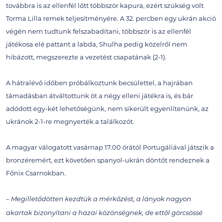
továbbra is az ellenfél lőtt többször kapura, ezért szükség volt
Torma Lilla remek teljesítményére. A 32. percben egy ukrán akció
végén nem tudtunk felszabadítani, többször is az ellenfél
játékosa elé pattant a labda, Shulha pedig közelről nem
hibázott, megszerezte a vezetést csapatának (2-1).
A hátralévő időben próbálkoztunk becsülettel, a hajrában
támadásban átváltottunk öt a négy elleni játékra is, és bár
adódott egy-két lehetőségünk, nem sikerült egyenlítenünk, az
ukránok 2-1-re megnyerték a találkozót.
A magyar válogatott vasárnap 17.00 órától Portugáliával játszik a
bronzéremért, ezt követően spanyol-ukrán döntőt rendeznek a
Főnix Csarnokban.
– Megilletődötten kezdtük a mérkőzést, a lányok nagyon
akartak bizonyítani a hazai közönségnek, de ettől görcsössé