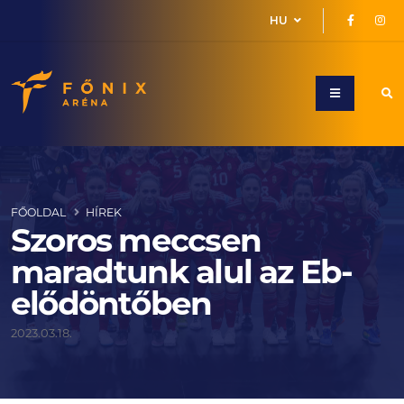
HU
FŐOLDAL
HÍREK
Szoros meccsen
maradtunk alul az Eb-
elődöntőben
2023.03.18.