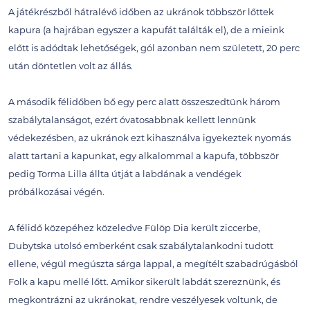
A játékrészből hátralévő időben az ukránok többször lőttek
kapura (a hajrában egyszer a kapufát találták el), de a mieink
előtt is adódtak lehetőségek, gól azonban nem született, 20 perc
után döntetlen volt az állás.
A második félidőben bő egy perc alatt összeszedtünk három
szabálytalanságot, ezért óvatosabbnak kellett lennünk
védekezésben, az ukránok ezt kihasználva igyekeztek nyomás
alatt tartani a kapunkat, egy alkalommal a kapufa, többször
pedig Torma Lilla állta útját a labdának a vendégek
próbálkozásai végén.
A félidő közepéhez közeledve Fülöp Dia került ziccerbe,
Dubytska utolsó emberként csak szabálytalankodni tudott
ellene, végül megúszta sárga lappal, a megítélt szabadrúgásból
Folk a kapu mellé lőtt. Amikor sikerült labdát szereznünk, és
megkontrázni az ukránokat, rendre veszélyesek voltunk, de