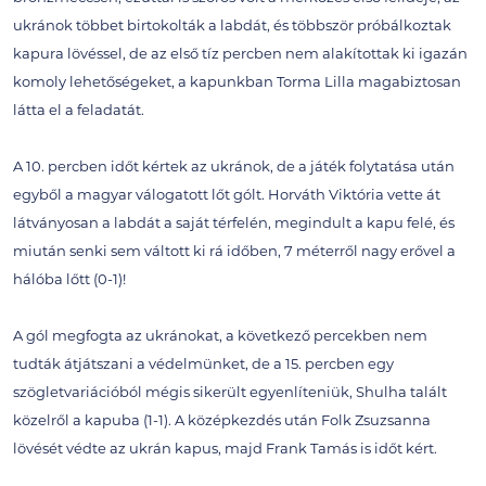
ukránok többet birtokolták a labdát, és többször próbálkoztak
kapura lövéssel, de az első tíz percben nem alakítottak ki igazán
komoly lehetőségeket, a kapunkban Torma Lilla magabiztosan
látta el a feladatát.
A 10. percben időt kértek az ukránok, de a játék folytatása után
egyből a magyar válogatott lőt gólt. Horváth Viktória vette át
látványosan a labdát a saját térfelén, megindult a kapu felé, és
miután senki sem váltott ki rá időben, 7 méterről nagy erővel a
hálóba lőtt (0-1)!
A gól megfogta az ukránokat, a következő percekben nem
tudták átjátszani a védelmünket, de a 15. percben egy
szögletvariációból mégis sikerült egyenlíteniük, Shulha talált
közelről a kapuba (1-1). A középkezdés után Folk Zsuzsanna
lövését védte az ukrán kapus, majd Frank Tamás is időt kért.