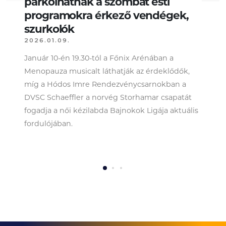
parkolhatnak a szombat esti
programokra érkező vendégek,
szurkolók
2026.01.09.
Január 10-én 19.30-tól a Főnix Arénában a
Menopauza musicalt láthatják az érdeklődők,
míg a Hódos Imre Rendezvénycsarnokban a
DVSC Schaeffler a norvég Storhamar csapatát
fogadja a női kézilabda Bajnokok Ligája aktuális
fordulójában.