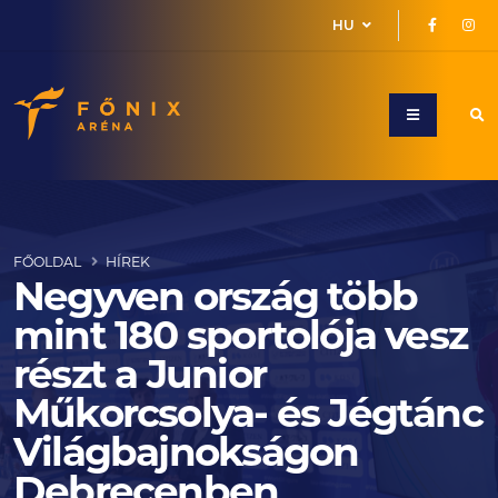
HU
FŐOLDAL
HÍREK
Negyven ország több
mint 180 sportolója vesz
részt a Junior
Műkorcsolya- és Jégtánc
Világbajnokságon
Debrecenben