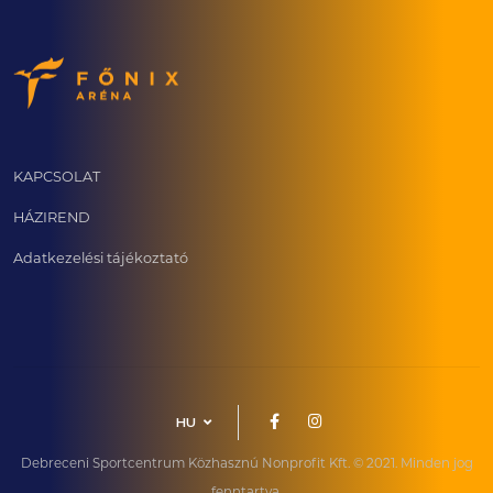
KAPCSOLAT
HÁZIREND
Adatkezelési tájékoztató
HU
Debreceni Sportcentrum Közhasznú Nonprofit Kft. © 2021. Minden jog
fenntartva.