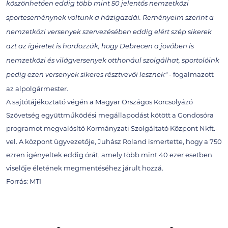
köszönhetően eddig több mint 50 jelentős nemzetközi
sporteseménynek voltunk a házigazdái. Reményeim szerint a
nemzetközi versenyek szervezésében eddig elért szép sikerek
azt az ígéretet is hordozzák, hogy Debrecen a jövőben is
nemzetközi és világversenyek otthonául szolgálhat, sportolóink
- fogalmazott
pedig ezen versenyek sikeres résztvevői lesznek"
az alpolgármester.
A sajtótájékoztató végén a Magyar Országos Korcsolyázó
Szövetség együttműködési megállapodást kötött a Gondosóra
programot megvalósító Kormányzati Szolgáltató Központ Nkft.-
vel. A központ ügyvezetője, Juhász Roland ismertette, hogy a 750
ezren igényeltek eddig órát, amely több mint 40 ezer esetben
viselője életének megmentéséhez járult hozzá.
Forrás: MTI