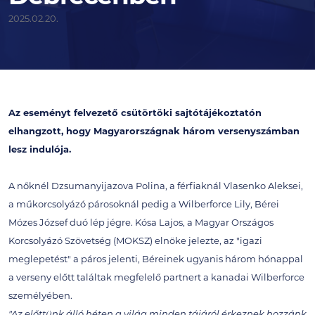
2025.02.20.
Az eseményt felvezető csütörtöki sajtótájékoztatón
elhangzott, hogy Magyarországnak három versenyszámban
lesz indulója.
A nőknél Dzsumanyijazova Polina, a férfiaknál Vlasenko Aleksei,
a műkorcsolyázó párosoknál pedig a Wilberforce Lily, Bérei
Mózes József duó lép jégre. Kósa Lajos, a Magyar Országos
Korcsolyázó Szövetség (MOKSZ) elnöke jelezte, az "igazi
meglepetést" a páros jelenti, Béreinek ugyanis három hónappal
a verseny előtt találtak megfelelő partnert a kanadai Wilberforce
személyében.
"Az előttünk álló héten a világ minden tájáról érkeznek hozzánk