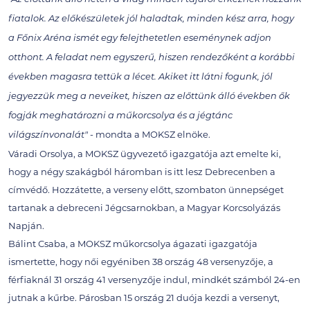
fiatalok. Az előkészületek jól haladtak, minden kész arra, hogy
a Főnix Aréna ismét egy felejthetetlen eseménynek adjon
otthont. A feladat nem egyszerű, hiszen rendezőként a korábbi
években magasra tettük a lécet. Akiket itt látni fogunk, jól
jegyezzük meg a neveiket, hiszen az előttünk álló években ők
fogják meghatározni a műkorcsolya és a jégtánc
- mondta a MOKSZ elnöke.
világszínvonalát"
Váradi Orsolya, a MOKSZ ügyvezető igazgatója azt emelte ki,
hogy a négy szakágból háromban is itt lesz Debrecenben a
címvédő. Hozzátette, a verseny előtt, szombaton ünnepséget
tartanak a debreceni Jégcsarnokban, a Magyar Korcsolyázás
Napján.
Bálint Csaba, a MOKSZ műkorcsolya ágazati igazgatója
ismertette, hogy női egyéniben 38 ország 48 versenyzője, a
férfiaknál 31 ország 41 versenyzője indul, mindkét számból 24-en
jutnak a kűrbe. Párosban 15 ország 21 duója kezdi a versenyt,