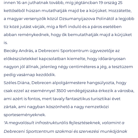
innen 16-an juthatnak tovább, míg jégtáncban 19 ország 25
kettőséből húszan mutathatják majd be a kűrjüket. Hozzátette,
a magyar versenyzők közül Dzsumanyijazova Polinától a legjobb
tíz közé jutást várják, míg a férfi induló és a páros esetében
abban reménykednek, hogy ők bemutathatják majd a kűrjüket
is.
Becsky András, a Debreceni Sportcentrum ügyvezetője az
előkészületekkel kapcsolatban kiemelte, hogy időarányosan
nagyon jól állnak, jelenleg négy centiméteres a jég, a tesztüzem
pedig vasárnap kezdődik.
Széles Diána, Debrecen alpolgármestere hangsúlyozta, hogy
csak ezzel az eseménnyel 3500 vendégéjszaka érkezik a városba,
ami azért is fontos, mert tavaly fantasztikus turisztikai évet
zártak, ami nagyban köszönhető a nagy nemzetközi
sporteseményeknek.
"A megvalósult infrastrukturális fejlesztéseknek, valamint a
Debreceni Sportcentrum szakmai és szervezési munkájának